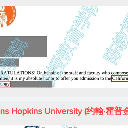
ns Hopkins University (约翰·霍普