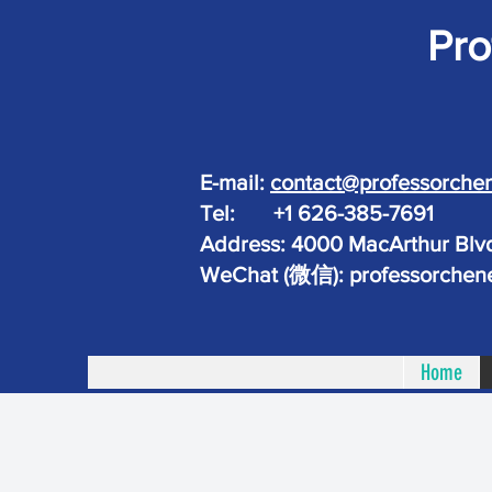
Pro
E-mail:
contact@professorche
Tel: +1 626-385-7691
Address: 4000 MacArthur Blv
WeChat (微信): professorche
Home