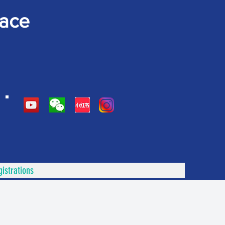
lace
gistrations