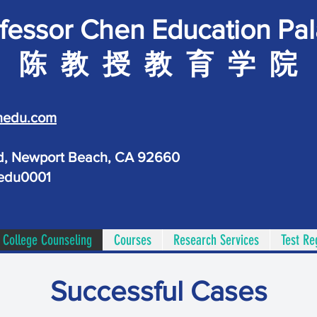
fessor Chen Education Pa
陈 教 授 教 育 学 院
nedu.com
d, Newport Beach, CA 92660
nedu0001
College Counseling
Courses
Research Services
Test Re
Successful Cases